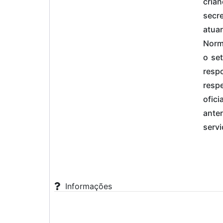
crian
secre
atuar
Norm
o se
resp
resp
ofic
ante
servi
Informações