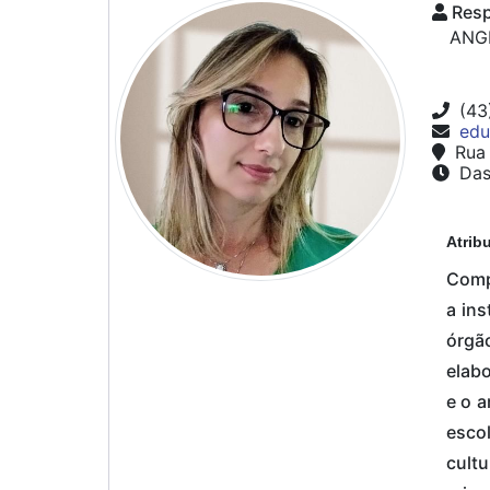
Resp
ANG
(43
edu
Rua 
Das 
Atrib
Compe
a in
órgã
elabo
e o 
esco
cult