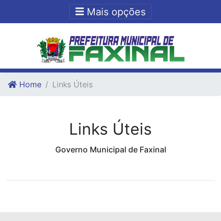
Ir para o conteudo
Ir para o fim do conteudo
Mais opções
Home
Links Úteis
Links Úteis
Governo Municipal de Faxinal