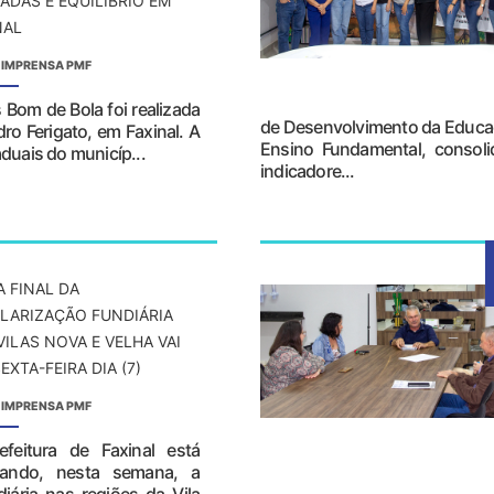
ADAS E EQUILÍBRIO EM
NAL
 IMPRENSA PMF
 Bom de Bola foi realizada
de Desenvolvimento da Educaç
dro Ferigato, em Faxinal. A
Ensino Fundamental, consoli
duais do municíp...
indicadore...
A FINAL DA
LARIZAÇÃO FUNDIÁRIA
VILAS NOVA E VELHA VAI
EXTA-FEIRA DIA (7)
 IMPRENSA PMF
efeitura de Faxinal está
izando, nesta semana, a
iária nas regiões da Vila