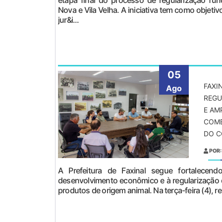
Nova e Vila Velha. A iniciativa tem como objeti
jur&i...
05
FAXI
Ago
REGU
E AM
COME
DO C
POR:
A Prefeitura de Faxinal segue fortalecen
desenvolvimento econômico e à regularização
produtos de origem animal. Na terça-feira (4), r