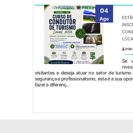
04
ESTÃ
Ago
INSC
COND
LOCA
POR:
Se v
nossa
visitantes e deseja atuar no setor de turis
segurança e profissionalismo, esta é a sua opor
fazer a diferenç...