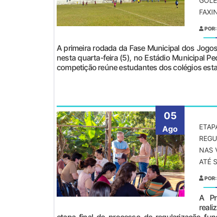
GOLE
FAXI
POR:
A primeira rodada da Fase Municipal dos Jogos
nesta quarta-feira (5), no Estádio Municipal Pe
competição reúne estudantes dos colégios esta
05
ETAP
Ago
REGU
NAS 
ATÉ S
POR:
A Pr
real
etapa final do processo de regularização fund