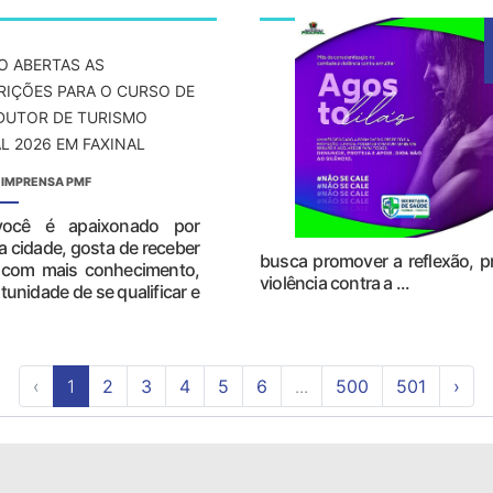
O ABERTAS AS
RIÇÕES PARA O CURSO DE
UTOR DE TURISMO
L 2026 EM FAXINAL
 IMPRENSA PMF
ocê é apaixonado por
 cidade, gosta de receber
busca promover a reflexão, 
mo com mais conhecimento,
violência contra a ...
tunidade de se qualificar e
‹
1
2
3
4
5
6
...
500
501
›