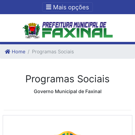
Ir para o conteudo
Ir para o fim do conteudo
Mais opções
Home
Programas Sociais
Programas Sociais
Governo Municipal de Faxinal