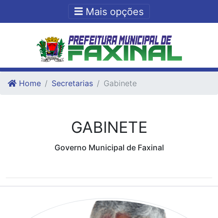
Ir para o conteudo
Ir para o fim do conteudo
Mais opções
Home
Secretarias
Gabinete
GABINETE
Governo Municipal de Faxinal