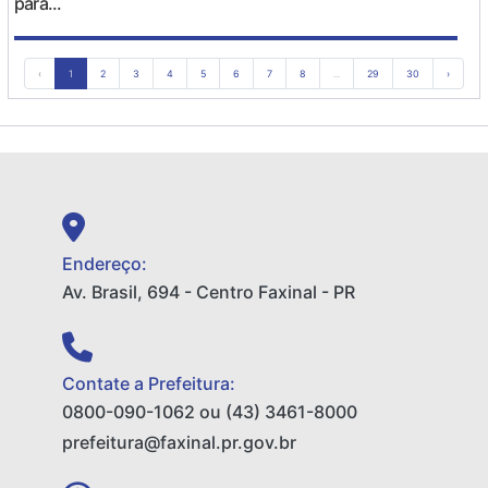
para...
‹
1
2
3
4
5
6
7
8
...
29
30
›
Endereço:
Av. Brasil, 694 - Centro Faxinal - PR
Contate a Prefeitura:
0800-090-1062 ou (43) 3461-8000
prefeitura@faxinal.pr.gov.br