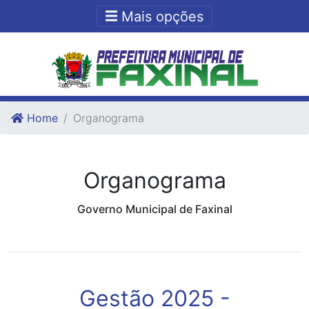
Ir para o conteudo
Ir para o fim do conteudo
Mais opções
Home
Organograma
Organograma
Governo Municipal de Faxinal
Gestão 2025 -