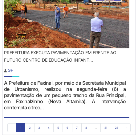
PREFEITURA EXECUTA PAVIMENTAÇÃO EM FRENTE AO
FUTURO CENTRO DE EDUCAÇÃO INFANT...
GF
A Prefeitura de Faxinal, por meio da Secretaria Municipal
de Urbanismo, realizou na segunda-feira (6) a
pavimentação de um pequeno trecho da Rua Principal,
em Faxinalzinho (Nova Altamira). A intervenção
contempla o trec...
‹
1
2
3
4
5
6
7
8
...
21
22
›