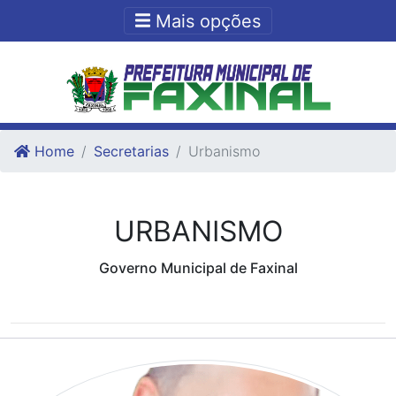
Ir para o conteudo
Ir para o fim do conteudo
Mais opções
Home
Secretarias
Urbanismo
URBANISMO
Governo Municipal de Faxinal