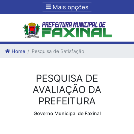
Ir para o conteudo
Ir para o fim do conteudo
Mais opções
Home
Pesquisa de Satisfação
PESQUISA DE
AVALIAÇÃO DA
PREFEITURA
Governo Municipal de Faxinal