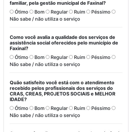
familiar, pela gestão municipal de Faxinal?
Ótimo
Bom
Regular
Ruim
Péssimo
Não sabe / não utiliza o serviço
Como você avalia a qualidade dos serviços de
assistência social oferecidos pelo município de
Faxinal?
Ótimo
Bom
Regular
Ruim
Péssimo
Não sabe / não utiliza o serviço
Quão satisfeito você está com o atendimento
recebido pelos profissionais dos serviços do
CRAS, CREAS, PROJETOS SOCIAIS e MELHOR
IDADE?
Ótimo
Bom
Regular
Ruim
Péssimo
Não sabe / não utiliza o serviço