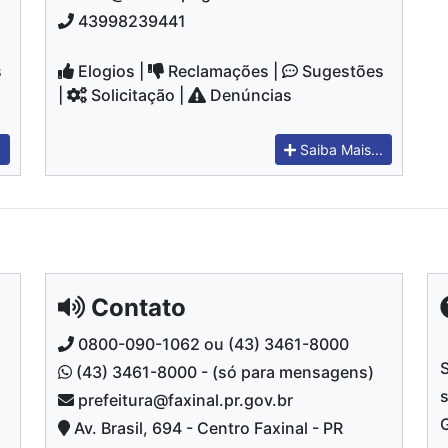
43998239441
s
Elogios |
Reclamações |
Sugestões
|
Solicitação |
Denúncias
.
Saiba Mais...
Contato
0800-090-1062 ou (43) 3461-8000
(43) 3461-8000 - (só para mensagens)
prefeitura@faxinal.pr.gov.br
G
Av. Brasil, 694 - Centro Faxinal - PR