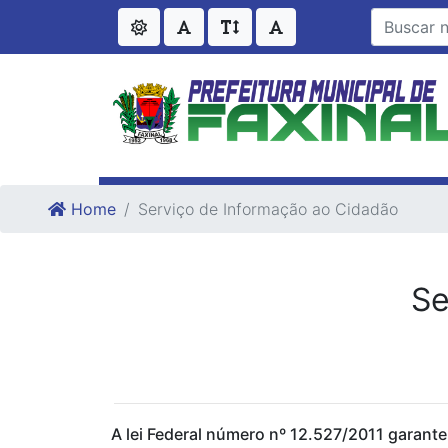
Ir para o conteudo
Ir para o fim do conteudo
Home
Serviço de Informação ao Cidadão
Se
A lei Federal número nº 12.527/2011 garante