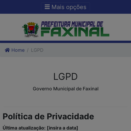
Ir para o conteudo
Ir para o fim do conteudo
Mais opções
Home
LGPD
LGPD
Governo Municipal de Faxinal
Política de Privacidade
Última atualização: [insira a data]