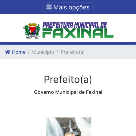
Ir para o conteudo
Ir para o fim do conteudo
Mais opções
Home
Município
Prefeito(a)
Prefeito(a)
Governo Municipal de Faxinal