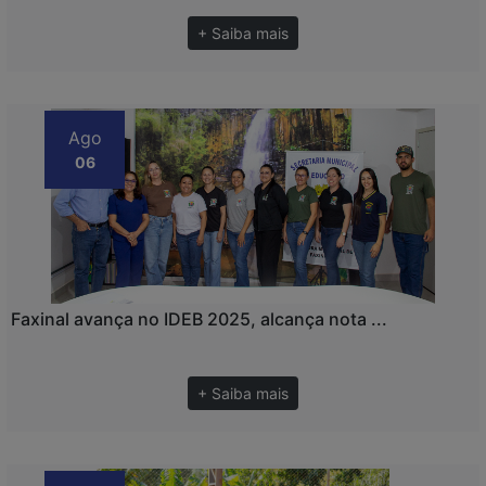
+ Saiba mais
Ago
06
Faxinal avança no IDEB 2025, alcança nota ...
+ Saiba mais