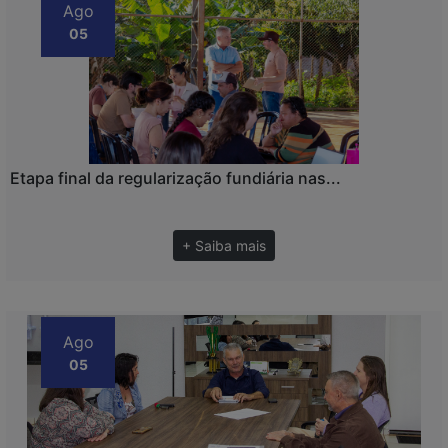
Ago
05
Etapa final da regularização fundiária nas...
+ Saiba mais
Ago
05