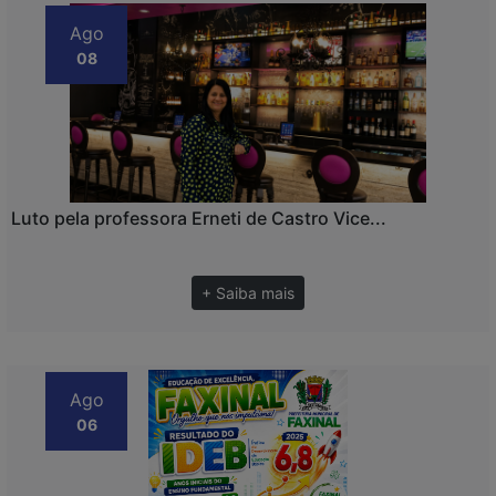
Ago
08
Luto pela professora Erneti de Castro Vice...
+ Saiba mais
Ago
06