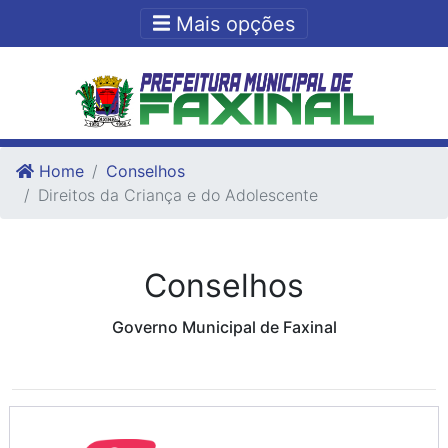
Ir para o conteudo
Ir para o fim do conteudo
Mais opções
Home
Conselhos
Direitos da Criança e do Adolescente
Conselhos
Governo Municipal de Faxinal