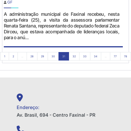
GF
A administração municipal de Faxinal recebeu, nesta
quarta-feira (25), a visita da assessora parlamentar
Renata Santana, representante do deputado federal Zeca
Dirceu, que estava acompanhada de lideranças locais,
para o anú...
1
2
...
28
29
30
31
32
33
34
...
77
78
Endereço:
Av. Brasil, 694 - Centro Faxinal - PR