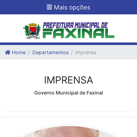
Ir para o conteudo
Ir para o fim do conteudo
Mais opções
Home
Departamentos
Imprensa
IMPRENSA
Governo Municipal de Faxinal