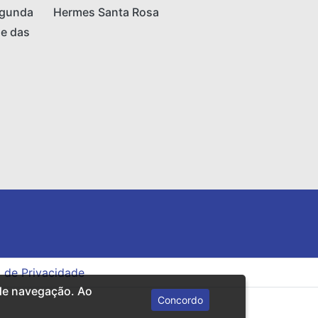
egunda
Hermes Santa Rosa
 e das
a de Privacidade
 de navegação. Ao
Concordo