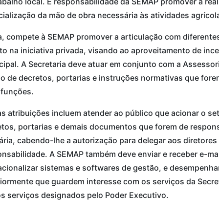
abalho local. É responsabilidade da SEMAP promover a rea
ialização da mão de obra necessária às atividades agrícol
a, compete à SEMAP promover a articulação com diferente
o na iniciativa privada, visando ao aproveitamento de ince
ipal. A Secretaria deve atuar em conjunto com a Assessoria
o de decretos, portarias e instruções normativas que for
 funções.
s atribuições incluem atender ao público que acionar o set
tos, portarias e demais documentos que forem de responsa
ria, cabendo-lhe a autorização para delegar aos diretore
nsabilidade. A SEMAP também deve enviar e receber e-mails
cionalizar sistemas e softwares de gestão, e desempenhar
iormente que guardem interesse com os serviços da Secret
s serviços designados pelo Poder Executivo.