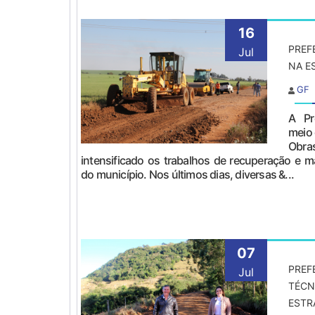
16
PREF
Jul
NA E
GF
A Pr
meio 
Obr
intensificado os trabalhos de recuperação e m
do município. Nos últimos dias, diversas &...
07
PREF
Jul
TÉCN
ESTR