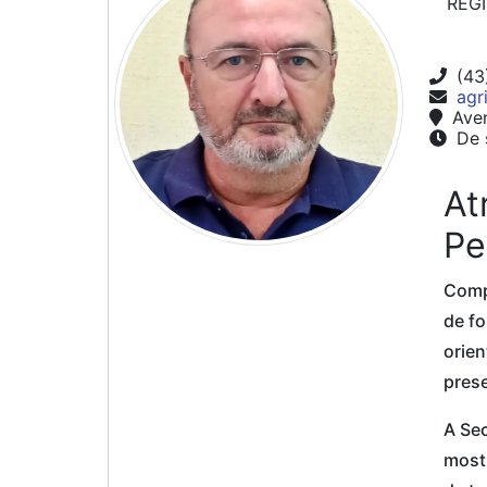
REG
(43
agr
Aven
De s
At
Pe
Comp
de fo
orien
pres
A Sec
most