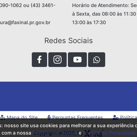
090-1062 ou (43) 3461-
Horário de Atendimento: S
à Sexta, das 08:00 às 11:30
tura@faxinal.pr.gov.br
13:00 às 17:30
Redes Sociais
Mapa do Site
Perguntas Frequentes
Polític
s: nosso site usa cookies para melhorar a sua experiência
a com a nossa
Política de Cookies
e
Política de Privacidade.
Copyright ©2026, by