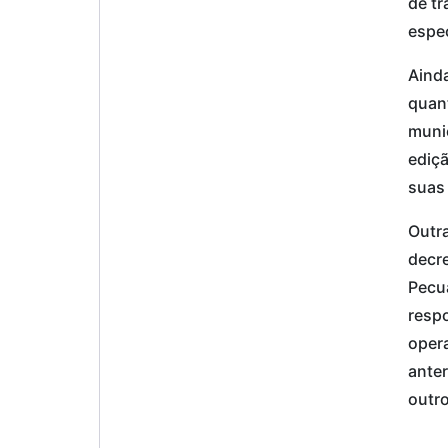
de tr
espec
Aind
quant
munic
ediçã
suas
Outra
decre
Pecuá
respo
opera
anter
outro