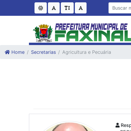
Ir para o conteudo
Ir para o fim do conteudo
Home
Secretarias
Agricultura e Pecuária
Resp