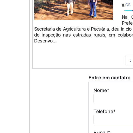
GF
Na ú
Pre
Secretaria de Agricultura e Pecuária, deu iníci
de inspeção nas estradas rurais, em colabo
Desenvo...
‹
Entre em contato:
Nome*
Telefone*
E-mail*