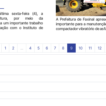
ltima sexta-feira (4), a
feitura, por meio da
A Prefeitura de Faxinal apr
o a um importante trabalho
importante para a manutenção
ração com o Instituto de
compactador vibratório de asfal
1
2
...
4
5
6
7
8
9
10
11
12