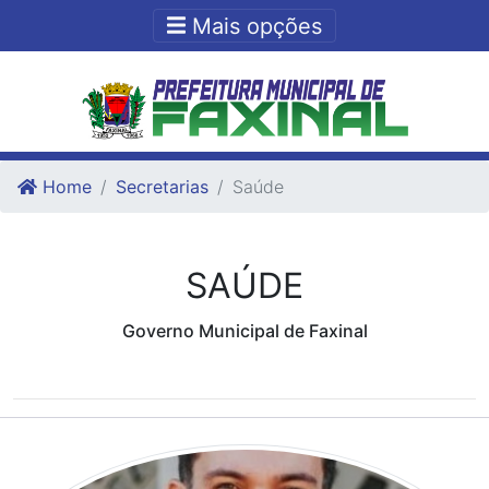
Ir para o conteudo
Ir para o fim do conteudo
Mais opções
Home
Secretarias
Saúde
SAÚDE
Governo Municipal de Faxinal