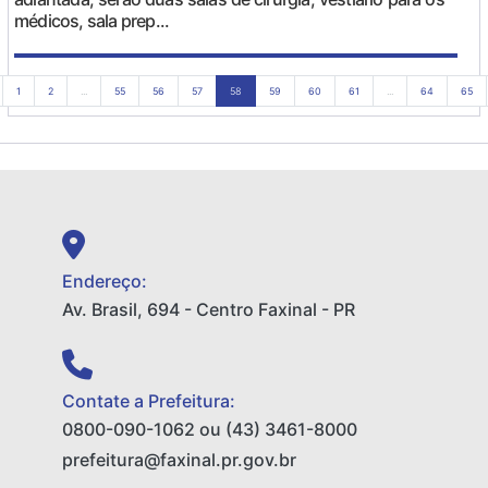
médicos, sala prep...
1
2
...
55
56
57
58
59
60
61
...
64
65
Endereço:
Av. Brasil, 694 - Centro Faxinal - PR
Contate a Prefeitura:
0800-090-1062 ou (43) 3461-8000
prefeitura@faxinal.pr.gov.br