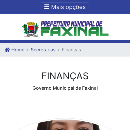
Ir para o conteudo
Ir para o fim do conteudo
Mais opções
Home
Secretarias
Finanças
FINANÇAS
Governo Municipal de Faxinal