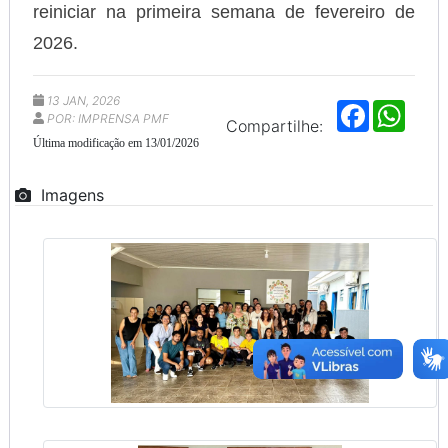
reiniciar na primeira semana de fevereiro de
2026.
13 JAN, 2026
F
W
POR: IMPRENSA PMF
a
h
Compartilhe:
c
a
Última modificação em 13/01/2026
e
t
b
s
o
A
Imagens
o
p
k
p