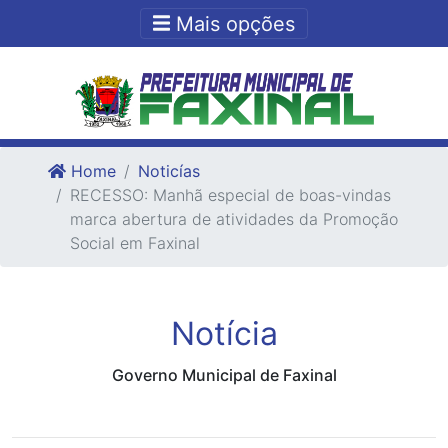
Ir para o conteudo
Ir para o fim do conteudo
Mais opções
Home
Noticías
RECESSO: Manhã especial de boas-vindas
marca abertura de atividades da Promoção
Social em Faxinal
Notícia
Governo Municipal de Faxinal