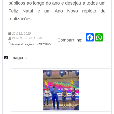
públicos ao longo do ano e desejou a todos um
Feliz Natal e um Ano Novo repleto de
realizações.
22 DEZ, 2025
F
W
POR: IMPRENSA PMF
a
h
Compartilhe:
c
a
Última modificação em 22/12/2025
e
t
b
s
o
A
Imagens
o
p
k
p