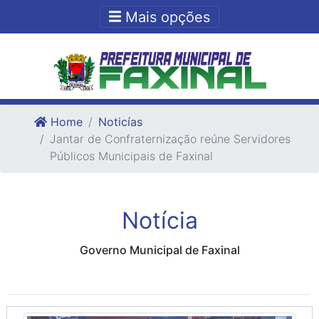
Ir para o conteudo
Ir para o fim do conteudo
Mais opções
Home
Noticías
Jantar de Confraternização reúne Servidores
Públicos Municipais de Faxinal
Notícia
Governo Municipal de Faxinal