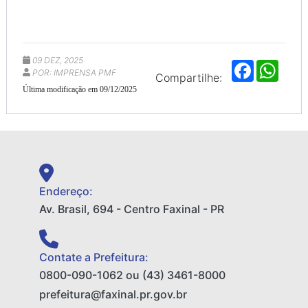
09 DEZ, 2025
F
W
POR: IMPRENSA PMF
a
h
Compartilhe:
c
a
Última modificação em 09/12/2025
e
t
b
s
o
A
o
p
k
p
Endereço:
Av. Brasil, 694 - Centro Faxinal - PR
Contate a Prefeitura:
0800-090-1062 ou (43) 3461-8000
prefeitura@faxinal.pr.gov.br