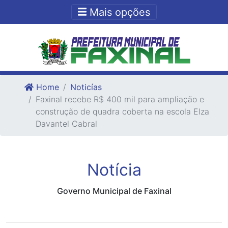
Ir para o conteudo
Ir para o fim do conteudo
Mais opções
Home
Noticías
Faxinal recebe R$ 400 mil para ampliação e
construção de quadra coberta na escola Elza
Davantel Cabral
Notícia
Governo Municipal de Faxinal