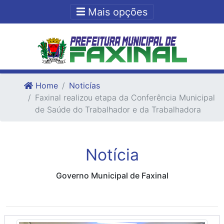
Ir para o conteudo
Ir para o fim do conteudo
Mais opções
Home
Noticías
Faxinal realizou etapa da Conferência Municipal
de Saúde do Trabalhador e da Trabalhadora
Notícia
Governo Municipal de Faxinal