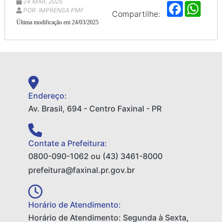
24 MAR, 2025
F
W
POR: IMPRENSA PMF
a
h
Compartilhe:
c
a
Última modificação em 24/03/2025
e
t
b
s
o
A
o
p
k
p
Endereço:
Av. Brasil, 694 - Centro Faxinal - PR
Contate a Prefeitura:
0800-090-1062 ou (43) 3461-8000
prefeitura@faxinal.pr.gov.br
Horário de Atendimento:
Horário de Atendimento: Segunda à Sexta,